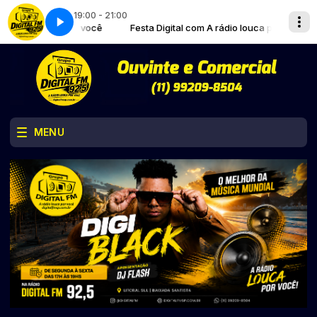
19:00 - 21:00
eiros na BatuQ (AO VIVO Completo)
rádio louca por você
Festa Digital com A rádio louca por você
Roda de Samba do Encontro de Batu
MENU